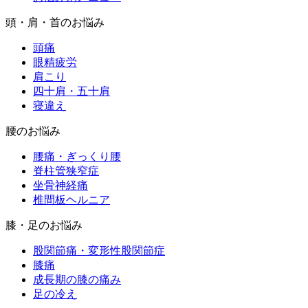
頭・肩・首のお悩み
頭痛
眼精疲労
肩こり
四十肩・五十肩
寝違え
腰のお悩み
腰痛・ぎっくり腰
脊柱管狭窄症
坐骨神経痛
椎間板ヘルニア
膝・足のお悩み
股関節痛・変形性股関節症
膝痛
成長期の膝の痛み
足の冷え