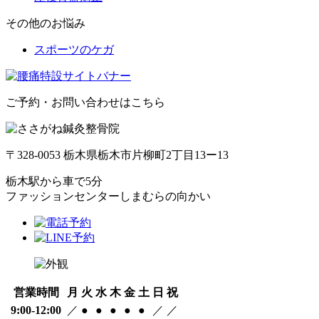
その他のお悩み
スポーツのケガ
ご予約・お問い合わせはこちら
〒328-0053 栃木県栃木市片柳町2丁目13ー13
栃木駅から車で5分
ファッションセンターしまむらの向かい
営業時間
月
火
水
木
金
土
日
祝
9:00-12:00
／
●
●
●
●
●
／
／