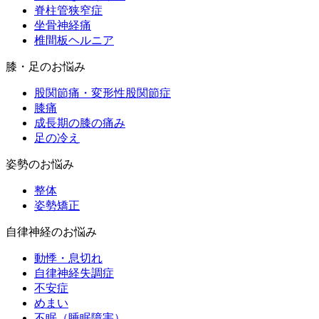
脊柱管狭窄症
坐骨神経痛
椎間板ヘルニア
膝・足のお悩み
股関節痛・変形性股関節症
膝痛
成長期の膝の痛み
足の冷え
姿勢のお悩み
整体
姿勢矯正
自律神経のお悩み
動悸・息切れ
自律神経失調症
不安症
めまい
不眠（睡眠障害）