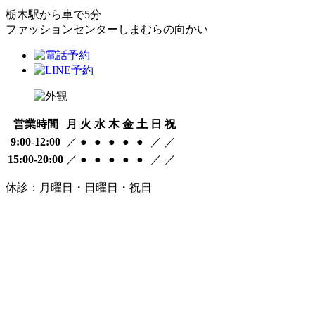
栃木駅から車で5分
ファッションセンターしまむらの向かい
営業時間
月
火
水
木
金
土
日
祝
9:00-12:00
／
●
●
●
●
●
／
／
15:00-20:00
／
●
●
●
●
●
／
／
休診：月曜日・日曜日・祝日