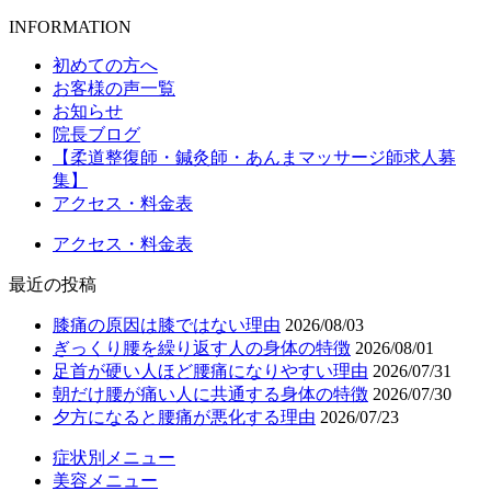
INFORMATION
初めての方へ
お客様の声一覧
お知らせ
院長ブログ
【柔道整復師・鍼灸師・あんまマッサージ師求人募
集】
アクセス・料金表
アクセス・料金表
最近の投稿
膝痛の原因は膝ではない理由
2026/08/03
ぎっくり腰を繰り返す人の身体の特徴
2026/08/01
足首が硬い人ほど腰痛になりやすい理由
2026/07/31
朝だけ腰が痛い人に共通する身体の特徴
2026/07/30
夕方になると腰痛が悪化する理由
2026/07/23
症状別メニュー
美容メニュー