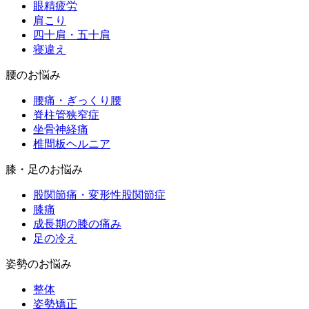
眼精疲労
肩こり
四十肩・五十肩
寝違え
腰のお悩み
腰痛・ぎっくり腰
脊柱管狭窄症
坐骨神経痛
椎間板ヘルニア
膝・足のお悩み
股関節痛・変形性股関節症
膝痛
成長期の膝の痛み
足の冷え
姿勢のお悩み
整体
姿勢矯正