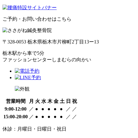
ご予約・お問い合わせはこちら
〒328-0053 栃木県栃木市片柳町2丁目13ー13
栃木駅から車で5分
ファッションセンターしまむらの向かい
営業時間
月
火
水
木
金
土
日
祝
9:00-12:00
／
●
●
●
●
●
／
／
15:00-20:00
／
●
●
●
●
●
／
／
休診：月曜日・日曜日・祝日