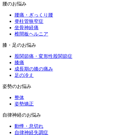
腰のお悩み
腰痛・ぎっくり腰
脊柱管狭窄症
坐骨神経痛
椎間板ヘルニア
膝・足のお悩み
股関節痛・変形性股関節症
膝痛
成長期の膝の痛み
足の冷え
姿勢のお悩み
整体
姿勢矯正
自律神経のお悩み
動悸・息切れ
自律神経失調症