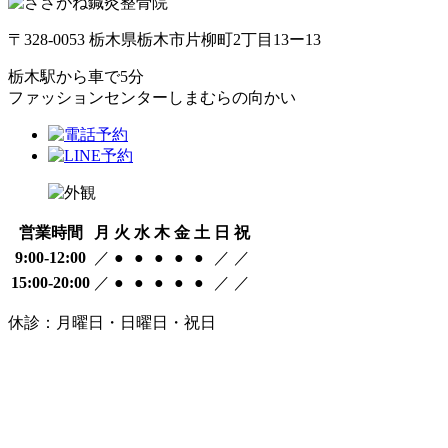
〒328-0053 栃木県栃木市片柳町2丁目13ー13
栃木駅から車で5分
ファッションセンターしまむらの向かい
営業時間
月
火
水
木
金
土
日
祝
9:00-12:00
／
●
●
●
●
●
／
／
15:00-20:00
／
●
●
●
●
●
／
／
休診：月曜日・日曜日・祝日