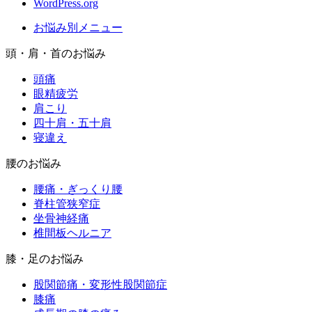
WordPress.org
お悩み別メニュー
頭・肩・首のお悩み
頭痛
眼精疲労
肩こり
四十肩・五十肩
寝違え
腰のお悩み
腰痛・ぎっくり腰
脊柱管狭窄症
坐骨神経痛
椎間板ヘルニア
膝・足のお悩み
股関節痛・変形性股関節症
膝痛