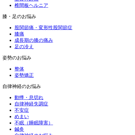
椎間板ヘルニア
膝・足のお悩み
股関節痛・変形性股関節症
膝痛
成長期の膝の痛み
足の冷え
姿勢のお悩み
整体
姿勢矯正
自律神経のお悩み
動悸・息切れ
自律神経失調症
不安症
めまい
不眠（睡眠障害）
鍼灸