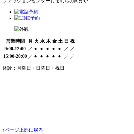
ファッションセンターしまむらの向かい
営業時間
月
火
水
木
金
土
日
祝
9:00-12:00
／
●
●
●
●
●
／
／
15:00-20:00
／
●
●
●
●
●
／
／
休診：月曜日・日曜日・祝日
↑ページ上部に戻る