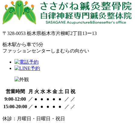
〒328-0053 栃木県栃木市片柳町2丁目13ー13
栃木駅から車で5分
ファッションセンターしまむらの向かい
営業時間
月
火
水
木
金
土
日
祝
9:00-12:00
／
●
●
●
●
●
／
／
15:00-20:00
／
●
●
●
●
●
／
／
休診：月曜日・日曜日・祝日