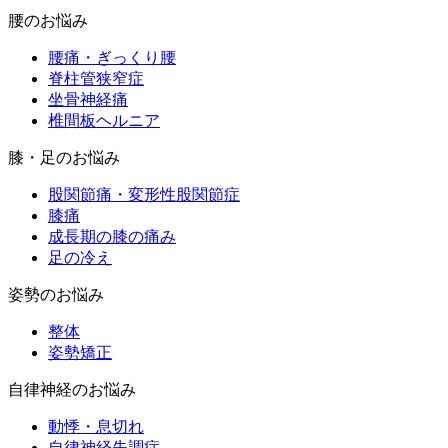
腰のお悩み
腰痛・ぎっくり腰
脊柱管狭窄症
坐骨神経痛
椎間板ヘルニア
膝・足のお悩み
股関節痛・変形性股関節症
膝痛
成長期の膝の痛み
足の冷え
姿勢のお悩み
整体
姿勢矯正
自律神経のお悩み
動悸・息切れ
自律神経失調症